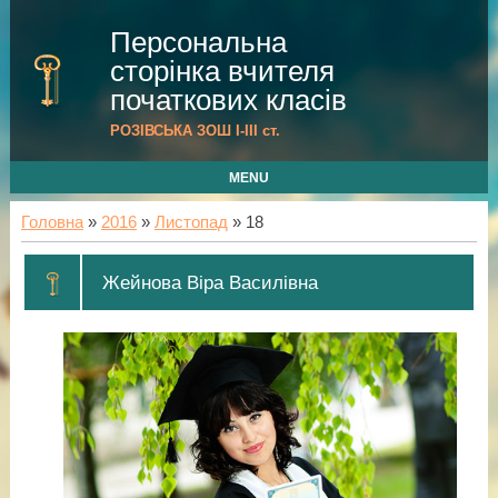
Персональна
сторінка вчителя
початкових класів
РОЗІВСЬКА ЗОШ I-III cт.
MENU
Головна
»
2016
»
Листопад
»
18
Жейнова Віра Василівна