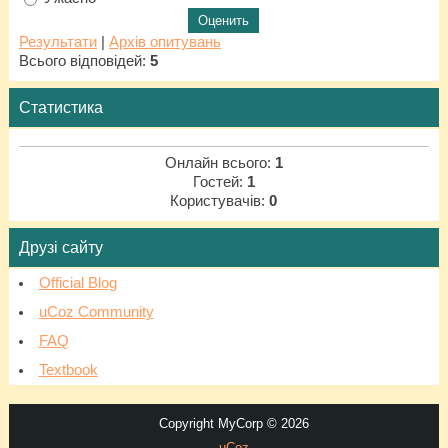
Результати
|
Архів опитувань
Всього відповідей:
5
Статистика
Онлайн всього:
1
Гостей:
1
Користувачів:
0
Друзі сайту
Official Blog
uCoz Community
FAQ
Textbook
Copyright MyCorp © 2026
uCoz