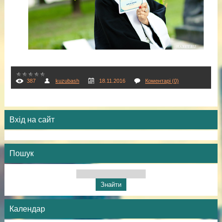
387
kuzubash
18.11.2016
Коментарі (0)
Вхід на сайт
Пошук
Календар