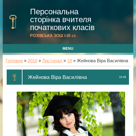
Персональна
сторінка вчителя
початкових класів
РОЗІВСЬКА ЗОШ I-III cт.
MENU
Головна
»
2016
»
Листопад
»
18
» Жейнова Віра Василівна
Жейнова Віра Василівна
16:48