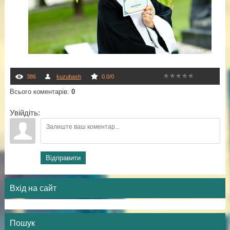
386
kuzubash
0.0
/
0
Всього коментарів
:
0
Увійдіть:
Відправити
Вхід на сайт
Пошук