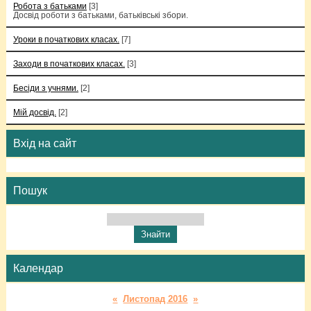
Робота з батьками
[3]
Досвід роботи з батьками, батьківські збори.
Уроки в початкових класах.
[7]
Заходи в початкових класах.
[3]
Бесіди з учнями.
[2]
Мій досвід.
[2]
Вхід на сайт
Пошук
Календар
«
Листопад 2016
»