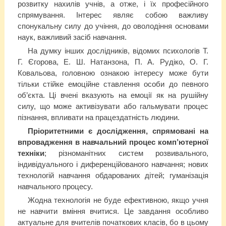
розвитку нахилів учнів, а отже, і їх професійного
спрямування. Інтерес являє собою важливу
спонукальну силу до учіння, до оволодіння основами
наук, важливий засіб навчання.
На думку інших дослідників, відомих психологів Т.
Г. Єгорова, Е. Ш. Натанзона, П. А. Рудіко, О. Г.
Ковальова, головною ознакою інтересу може бути
тільки стійке емоційне ставлення особи до певного
об’єкта. Ці вчені вказують на емоції як на рушійну
силу, що може активізувати або гальмувати процес
пізнання, впливати на працездатність людини.
Пріоритетними є дослідження, спрямовані на
впровадження в навчальний процес комп’ютерної
техніки
; різноманітних систем розвивального,
індивідуального і диференційованого навчання; нових
технологій навчання обдарованих дітей; гуманізація
навчального процесу.
Жодна технологія не буде ефективною, якщо учня
не навчити вміння вчитися. Це завдання особливо
актуальне для вчителів початкових класів, бо в цьому