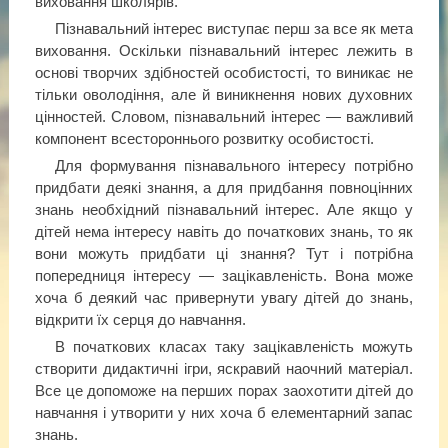
виховання школярів.
Пізнавальний інтерес виступає перш за все як мета
виховання. Оскільки пізнавальний інтерес лежить в
основі творчих здібностей особистості, то виникає не
тільки оволодіння, але й виникнення нових духовних
цінностей. Словом, пізнавальний інтерес — важливий
компонент всестороннього розвитку особистості.
Для формування пізнавального інтересу потрібно
придбати деякі знання, а для придбання повноцінних
знань необхідний пізнавальний інтерес. Але якщо у
дітей нема інтересу навіть до початкових знань, то як
вони можуть придбати ці знання? Тут і потрібна
попередниця інтересу — зацікавленість. Вона може
хоча б деякий час привернути увагу дітей до знань,
відкрити їх серця до навчання.
В початкових класах таку зацікавленість можуть
створити дидактичні ігри, яскравий наочний матеріал.
Все це допоможе на перших порах заохотити дітей до
навчання і утворити у них хоча б елементарний запас
знань.