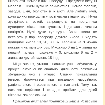
нічого їсти. Немає в них ні посуду, ні предметів биту, ні
мебелів. І нічим нули не займаються. Немає фабрик,
заводів, шкіл, бібліотек в їх місті. Але любять нулі,
коли до них приходять у гості числа з інших міст. Нули
зустрічають гостей, запрошують на прогулянки
вулицями міста, все гуляють і дишають чистим
повітря’м. Нулі дуже культурні. Вони ніколи не
встануть у парі попереду другого числа. І ходять
вулицями числа 10, 20, 30…». Таблицю на 9 можна
показати на пальцях рук. Множимо 9 на 1 – згинаємо
перший палець і рахуємо – 9, множимо 9 на 2 –
згинаємо другий палець 18 і т.д.
Міцні знання, уміння і навички учні набувають у
процесі активної пізнавальної діяльності, важливим
збудником якої є інтерес. Стійкий пізнавальний
інтерес формується при поєднанні емоційного,
раціонального і ефективного в навчанні. Тому так
важливо серйозне і складне зробити для дітей
цікавим і захоплюючим.
Працюючи вчителем початкових класів
Розівської