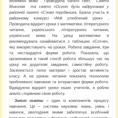
іноземної мови . Проводила багато свят,
Свято
Миколая та свято «Осені» були надруковані у
районній газеті «Слово трудівника.
Брала участь в
районному конкурсі «Мій улюблений урок» .
Проводила відкриті уроки з математики, літературного
читання, українського літературного читання,
української мови. На уроці математики я
рекомендувала ознайомитися з таблицею «Сотня»,
яку використовують на уроках. Робила завдання, ігри
та нестандартні форми роботи. Показала, що
організована в такий спосіб робота збільшує час на
уроці на додаткові завдання, самостійну роботу.
Засвоюється легко матеріал і зростає активність
класу. А на уроках читання показала технологію
проблемного навчання та інтерактивні форми роботи.
Відвідуючи відкриті уроки інших учителів, я роблю
аналіз і порівнюю свою роботу.
Зміст освіти –
один із компонентів процесу
навчання. Це – система наукових знань, умінь і
навичок, оволодіння якими забезпечує всебічний