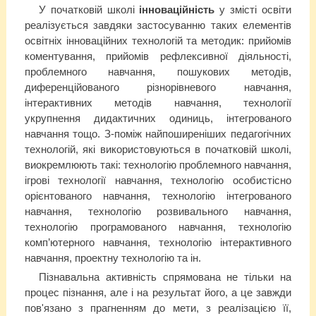
У початковій школі
інноваційність
у змісті освіти
реалізується завдяки застосуванню таких елементів
освітніх інноваційних технологій та методик: прийомів
коментування, прийомів рефлексивної діяльності,
проблемного навчання, пошукових методів,
диференційованого різнорівневого навчання,
інтерактивних методів навчання, технології
укрупнення дидактичних одиниць, інтегрованого
навчання тощо. З-поміж найпоширеніших педагогічних
технологій, які використовуються в початковій школі,
виокремлюють такі: технологію проблемного навчання,
ігрові технології навчання, технологію особистісно
орієнтованого навчання, технологію інтегрованого
навчання, технологію розвивального навчання,
технологію програмованого навчання, технологію
комп’ютерного навчання, технологію інтерактивного
навчання, проектну технологію та ін.
Пізнавальна активність спрямована не тільки на
процес пізнання, але і на результат його, а це завжди
пов'язано з прагненням до мети, з реалізацією її,