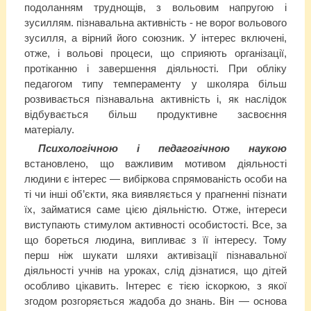
подоланням труднощів, з вольовим напругою і
зусиллям. пізнавальна активність - не ворог вольового
зусилля, а вірний його союзник. У інтерес включені,
отже, і вольові процеси, що сприяють організації,
протіканню і завершення діяльності. При обліку
педагогом типу темпераменту у школяра більш
розвивається пізнавальна активність і, як наслідок
відбувається більш продуктивне засвоєння
матеріалу.
Психологічною і педагогічною наукою
встановлено, що важливим мотивом діяльності
людини є інтерес — вибіркова спрямованість особи на
ті чи інші об’єкти, яка виявляється у прагненні пізнати
їх, займатися саме цією діяльністю. Отже, інтереси
виступають стимулом активності особистості. Все, за
що бореться людина, випливає з її інтересу. Тому
перш ніж шукати шляхи активізації пізнавальної
діяльності учнів на уроках, слід дізнатися, що дітей
особливо цікавить. Інтерес є тією іскоркою, з якої
згодом розгоряється жадоба до знань. Він — основа