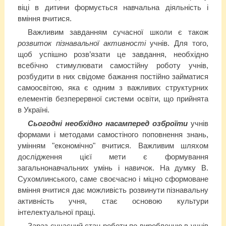
віці в дитини формується навчальна діяльність і
вміння вчитися.
Важливим завданням сучасної школи є також
розвиток пізнавальної активності
учнів. Для того,
щоб успішно розв’язати це завдання, необхідно
всебічно стимулювати самостійну роботу учнів,
розбудити в них свідоме бажання постійно займатися
самоосвітою, яка є одним з важливих структурних
елементів безперервної системи освіти, що прийнята
в Україні.
Сьогодні необхідно насамперед озброїти
учнів
формами і методами самостіного поповнення знань,
умінням "економічно" вчитися. Важливим шляхом
дослідження цієї мети є формування
загальнонавчальних умінь і навичок. На думку В.
Сухомлинського, саме своєчасно і міцно сформоване
вміння вчитися дає можливість розвинути пізнавальну
активність учня, стає основою культури
інтелектуальної праці.
Зараз сучасний стан роботи по виробленню в учнів