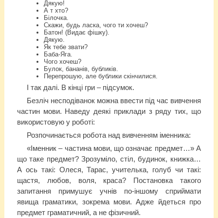
Дякую!
А т хто?
Білочка.
Скажи, будь ласка, чого ти хочеш?
Батон! (Видає фішку).
Дякую.
Як тебе звати?
Баба-Яга.
Чого хочеш?
Булок, бананів, бубликів.
Перепрошую, але бублики скінчилися.
І так далі. В кінці гри – підсумок.
Безліч несподіванок можна ввести під час вивчення
частин мови. Наведу деякі приклади з ряду тих, що
використовую у роботі:
Розпочинається робота над вивченням іменника:
«Іменник – частина мови, що означає предмет…» А
що таке предмет? Зрозуміло, стіл, будинок, книжка…
А ось такі: Олеся, Тарас, учителька, голуб чи такі:
щастя, любов, воля, краса? Постановка такого
запитання примушує учнів по-іншому сприймати
явища граматики, зокрема мови. Адже йдеться про
предмет граматичний, а не фізичний.