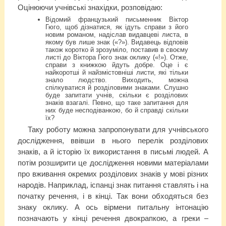
Оцінюючи учнівські знахідки, розповідаю:
Відомий французький письменник Віктор
Гюго, щоб дізнатися, як ідуть справи з його
новим романом, надіслав видавцеві листа, в
якому був лише знак («?»). Видавець відповів
також коротко й зрозуміло, поставив в своєму
листі до Віктора Гюго знак оклику («!»). Отже,
справи з книжкою йдуть добре. Оце і є
найкоротші й найзмістовніші листи, які тільки
знало людство. Виходить, можна
спілкуватися й розділовими знаками. Слушно
буде запитати учнів, скільки є розділових
знаків взагалі. Певно, що таке запитання для
них буде несподіванкою, бо й справді скільки
їх?
Таку роботу можна запропонувати для учнівського
дослідження, ввівши в нього перелік розділових
знаків, а й історію їх використання в письмі людей. А
потім розширити це дослідження новими матеріалами
про вживання окремих розділових знаків у мові різних
народів. Наприклад, іспанці знак питання ставлять і на
початку речення, і в кінці. Так вони обходяться без
знаку оклику. А ось вірмени питальну інтонацію
позначають у кінці речення двокрапкою, а греки –