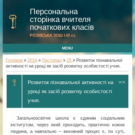
Персональна
сторінка вчителя
початкових класів
РОЗІВСЬКА ЗОШ I-III cт.
MENU
Головна
»
2016
»
Листопад
»
25
» Розвиток пізнавальної
активності на уроці як засіб розвитку особистості учня.
Розвиток пізнавальної активності на
14:51
уроці як засіб розвитку особистості
учня.
Загальноосвітня школа є єдиним соціальним
інститутом, через який проходить, практично кожна
людина, а навчально – виховний процес є, по суті,