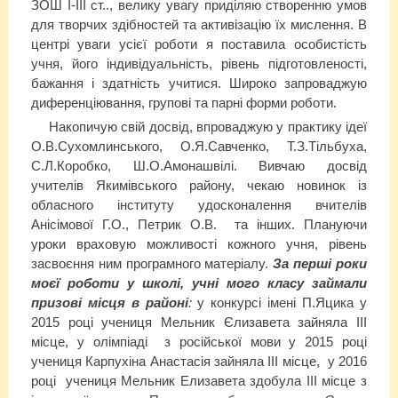
ЗОШ І-ІІІ ст.., велику увагу приділяю створенню умов
для творчих здібностей та активізацію їх мислення. В
центрі уваги усієї роботи я поставила особистість
учня, його індивідуальність, рівень підготовленості,
бажання і здатність учитися. Широко запроваджую
диференціювання, групові та парні форми роботи.
Накопичую свій досвід, впроваджую у практику ідеї
О.В.Сухомлинського, О.Я.Савченко, Т.З.Тільбуха,
С.Л.Коробко, Ш.О.Амонашвілі. Вивчаю досвід
учителів Якимівського району, чекаю новинок із
обласного інституту удосконалення вчителів
Анісімової Г.О., Петрик О.В. та інших. Плануючи
уроки враховую можливості кожного учня, рівень
засвоєння ним програмного матеріалу.
За перші роки
моєї роботи у школі, учні мого класу займали
призові місця в районі
:
у конкурсі імені П.Яцика у
2015 році учениця Мельник Єлизавета зайняла ІІІ
місце, у олімпіаді з російської мови у 2015 році
учениця Карпухіна Анастасія зайняла ІІІ місце, у 2016
році учениця Мельник Елизавета здобула ІІІ місце з