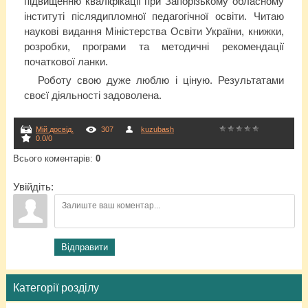
підвищенню кваліфікації при Запорізькому обласному
інституті післядипломної педагогічної освіти. Читаю
наукові видання Міністерства Освіти України, книжки,
розробки, програми та методичні рекомендації
початкової ланки.
Роботу свою дуже люблю і ціную. Результатами
своєї діяльності задоволена.
Мій досвід.
307
kuzubash
0.0
/
0
Всього коментарів
:
0
Увійдіть:
Відправити
Категорії розділу