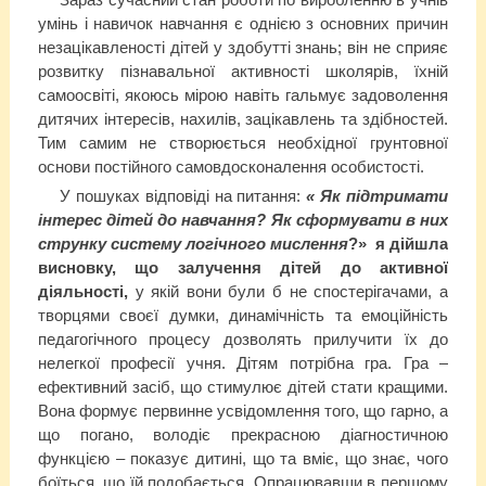
умінь і навичок навчання є однією з основних причин
незацікавленості дітей у здобутті знань; він не сприяє
розвитку пізнавальної активності школярів, їхній
самоосвіті, якоюсь мірою навіть гальмує задоволення
дитячих інтересів, нахилів, зацікавлень та здібностей.
Тим самим не створюється необхідної грунтовної
основи постійного самовдосконалення особистості.
У пошуках відповіді на питання:
« Як підтримати
інтерес дітей до навчання?
Як
сформувати в них
струнку систему логічного мислення
?» я дійшла
висновку, що залучення дітей до активної
діяльності,
у якій вони були б не спостерігачами, а
творцями своєї думки, динамічність та емоційність
педагогічного процесу дозволять прилучити їх до
нелегкої професії учня. Дітям потрібна гра. Гра –
ефективний засіб, що стимулює дітей стати кращими.
Вона формує первинне усвідомлення того, що гарно, а
що погано, володіє прекрасною діагностичною
функцією – показує дитині, що та вміє, що знає, чого
боїться, що їй подобається. Опрацювавши в першому