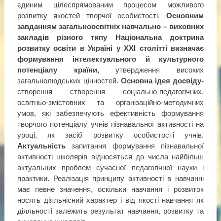
єдиним цілеспрямованим процесом можливого
розвитку якостей творчої особистості.
Основним
завданням загальноосвітніх навчально – виховних
закладів різного типу Національна доктрина
розвитку освіти в Україні у ХХІ столітті визначає
формування інтелектуального й культурного
потенціалу країни,
утвердження високих
загальнолюдських цінностей.
Основна ідея досвіду-
створення створення соціально-педагогічних,
освітньо-змістовних та організаційно-методичних
умов, які забезпечують ефективність формування
творчого потенціалу учнів пізнавальної активності на
уроці, як засіб розвитку особистості учнів.
Актуальність
запитання формування пізнавальної
активності школярів відносяться до числа найбільш
актуальних проблем сучасної педагогічної науки і
практики. Реалізація принципу активності в навчанні
має певне значення, оскільки навчання і розвиток
носять діяльнісний характер і від якості навчання як
діяльності залежить результат навчання, розвитку та