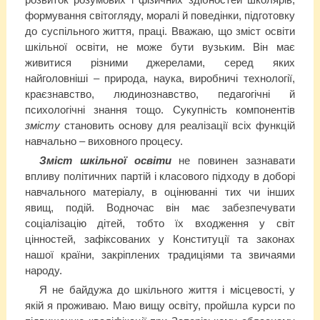
розвиток розумових і фізичних здібностей школярів,
формування світогляду, моралі й поведінки, підготовку
до суспільного життя, праці. Вважаю, що зміст освіти
шкільної освіти, не може бути вузьким. Він має
живитися різними джерелами, серед яких
найголовніші – природа, наука, виробничі технології,
краєзнавство, людинознавство, педагогічні й
психологічні знання тощо. Сукупність компонентів
змісту
становить основу для реалізації всіх функцій
навчально – виховного процесу.
Зміст шкільної освіти
не повинен зазнавати
впливу політичних партій і класового підходу в доборі
навчального матеріалу, в оцінюванні тих чи інших
явищ, подій. Водночас він має забезпечувати
соціалізацію дітей, тобто їх входження у світ
цінностей, зафіксованих у Конституції та законах
нашої країни, закріплених традиціями та звичаями
народу.
Я не байдужа до шкільного життя і місцевості, у
якій я проживаю. Маю вищу освіту, пройшла курси по