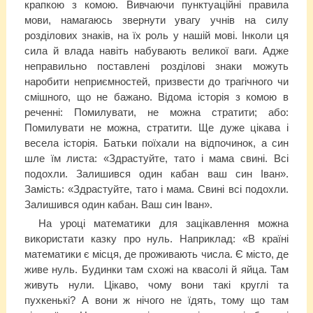
крапкою з комою. Вивчаючи пунктуаційні правила
мови, намагаюсь звернути увагу учнів на силу
розділових знаків, на їх роль у нашій мові. Інколи ця
сила й влада навіть набувають великої ваги. Адже
неправильно поставлені розділові знаки можуть
наробити неприємностей, призвести до трагічного чи
смішного, що не бажано. Відома історія з комою в
реченні: Помилувати, не можна стратити; або:
Помилувати не можна, стратити. Ще дуже цікава і
весела історія. Батьки поїхали на відпочинок, а син
шле їм листа: «Здрастуйте, тато і мама свині. Всі
подохли. Залишився один кабан ваш син Іван».
Замість: «Здрастуйте, тато і мама. Свині всі подохли.
Залишився один кабан. Ваш син Іван».
На уроці математики для зацікавлення можна
використати казку про нуль. Наприклад: «В країні
математики є місця, де проживають числа. Є місто, де
живе нуль. Будинки там схожі на квасолі й яйца. Там
живуть нули. Цікаво, чому вони такі круглі та
пухкенькі? А вони ж нічого не їдять, тому що там