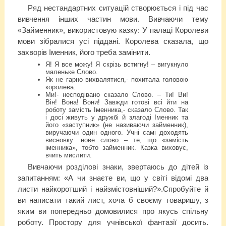
Ряд нестандартних ситуацій створюється і під час
вивчення інших частин мови. Вивчаючи тему
«Займенник», використовую казку: У палаці Королеви
мови зібралися усі піддані. Королева сказала, що
захворів Іменник, його треба замінити.
Я! Я все можу! Я скрізь встигну! – вигукнуло
маленьке Слово.
Як не гарно вихвалятися,- похитала головою
королева.
Ми!- несподівано сказало Слово. – Ти! Ви!
Він! Вона! Вони! Завжди готові всі йти на
роботу замість Іменника,- сказало Слово. Так
і досі живуть у дружбі й злагоді Іменник та
його «заступник» (не називаючи займенник),
виручаючи один одного. Учні самі доходять
висновку: нове слово – те, що «замість
іменника», тобто займенник. Казка виховує,
вчить мислити.
Вивчаючи розділові знаки, звертаюсь до дітей із
запитанням: «А чи знаєте ви, що у світі відомі два
листи найкоротший і найзмістовніший?».Спробуйте й
ви написати такий лист, хоча б своєму товаришу, з
яким ви попередньо домовилися про якусь спільну
роботу. Простору для учнівської фантазії досить.